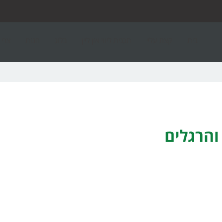
בית
קצת עליי
תכנית ליווי און ליין
בלוג
חנות
צרי
והרגלים