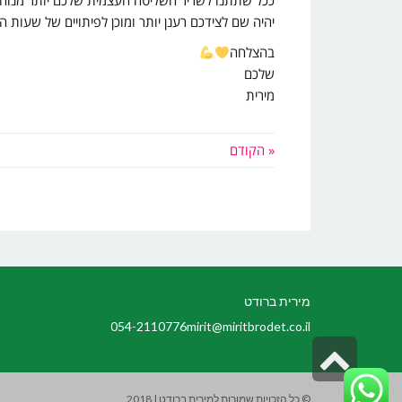
ככל שתתנו לשריר השליטה העצמית שלכם יותר מנוחה לא
יהיה שם לצידכם רענן יותר ומוכן לפיתויים של שעות 
בהצלחה
שלכם
מירית
« הקודם
מירית ברודט
054-2110776
mirit@miritbrodet.co.il
גלילה
לראש
© כל הזכויות שמורות למירית ברודט | 2018