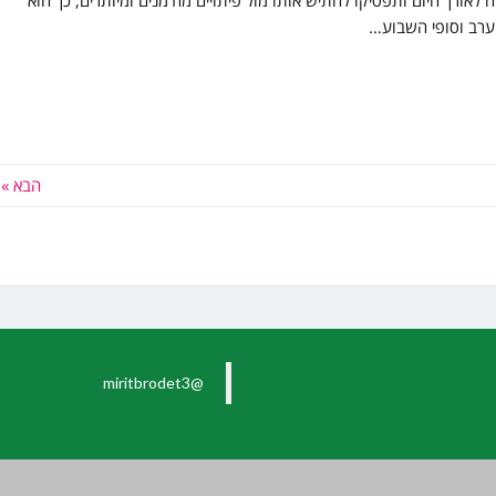
ורך היום ותפסיקו להתיש אותו מול פיתויים מזדמנים ומיותרים, כך הוא
הערב וסופי השבוע…
הבא »
@miritbrodet3