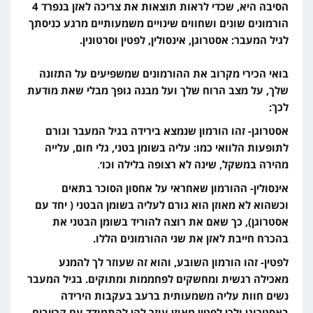
הסיבה היא, שכדי לראות תוצאות את צריכה לאזן בנפרד 4
הורמונים שונים ושחווים שינויים משמעותיים מרגע כניסתך
לגיל המעבר: אסטרוגן, אינסולין, לפטין וסרטונין.
בואי הכירי מקרוב את ההורמונים שמשפיעים על התזונה
שלך, על מצב הרוח שלך ועל מבנה גופך מבלי שאת מודעת
לכך:
אסטרוגן- זהו הורמון שנמצא בירידה בגיל המעבר וגורם
לתופעות הלוואי כמו: עליה בשומן בטני, גלי חום, עלייה
מהירה במשקל,
שינה
לא
רצופה
בלילה
וכו׳
.
אינסולין- ההורמון שאחראי על אחסון הסוכר בתאים
וכשהוא לא מאוזן הוא גורם לעליה בשומן הבטני ( יחד עם
אסטרוגן), כך שאם את רוצה להוריד בשומן הבטני את
בהכרח חייבת לאזן את שני ההורמונים הללו.
לפטין- זהו הורמון השובע, והוא זה שעוזר לך להמנע
מאכילה רגשית ומחשקים לפחממות ומתוקים. בגיל המעבר
נשים חוות עליה משמעותית ברעב בעקבות הירידה
באסטרוגן
ולכן לפטין מאוזן עוזר להן להתמודד עם קרייבים