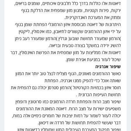
דיאטות אלו כוללות בדרך כלל חלבונים איכותיים, שומנים בריאים,
ירקות, פירות וקטניות, ומגוון מזון שמפחית את הדלקת בגוף
ומחזק את המערכת האנדוקרינית.
היתרונות של דיאטה מבוססת איזון הורמונלי הפחתת שומן בגוף
על ידי איזון ההורמונים שקשורים לתיאבון, כמו אינסולין, לייקטין
)הורמון שמעורר תחושת שובע( וגרלין )הורמון שמעורר רעב ניתן
להשיג ירידה במשקל בצורה טבעית ובריאה.
דיאטות אלו ממליצות על מזון שמפחית את הפרשת האינסולין, דבר
שיכול לעזור במניעת אגירת שומן.
שיפור אנרגיה
כאשר ההורמונים מאוזנים, הגוף מצליח לנצל טוב יותר את המזון
שאתה אוכל כדי להפיק ממנו אנרגיה. הפחתת
חוסר איזון בכמויות הקורטיזול )הורמון סטרס( יכולה גם להפחית את
תחושת העייפות הכרונית .
שיפור מצב הרוח והפחתת חרדה הורמונים כמו סרוטונין ודופמין
משפיעים ישירות על מצב הרוח. דיאטה המאזנת את ההורמונים
יכולה לעזור לשמור על רמות יציבות של חומרים כימיים אלה במוח,
דבר שעשוי להפחית תחושות של חרדה או דיכאון.
שיפור תפקוד המערכת העיכולית המזון שמומלץ בדיאטות איזון