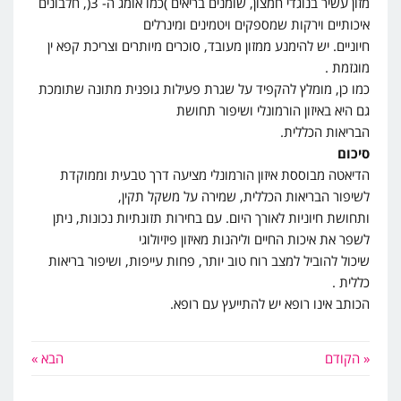
מזון עשיר בנוגדי חמצון, שומנים בריאים )כמו אומג ה- 3(, חלבונים
איכותיים וירקות שמספקים ויטמינים ומינרלים
חיוניים. יש להימנע ממזון מעובד, סוכרים מיותרים וצריכת קפא ין
מוגזמת .
כמו כן, מומלץ להקפיד על שגרת פעילות גופנית מתונה שתומכת
גם היא באיזון הורמונלי ושיפור תחושת
הבריאות הכללית.
סיכום
הדיאטה מבוססת איזון הורמונלי מציעה דרך טבעית וממוקדת
לשיפור הבריאות הכללית, שמירה על משקל תקין,
ותחושת חיוניות לאורך היום. עם בחירות תזונתיות נכונות, ניתן
לשפר את איכות החיים וליהנות מאיזון פיזיולוגי
שיכול להוביל למצב רוח טוב יותר, פחות עייפות, ושיפור בריאות
כללית .
הכותב אינו רופא יש להתייעץ עם רופא.
« הקודם
הבא »