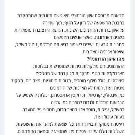
הדיאטה מבוססת איזון הורמונלי היא גישה תזונתית שמתמקדת
בהבנת ההשפעה של מזון על הגוף, תוך שמירה
על איזון ברמות ההורמונים השונות. הגישה הזו צוברת פופולריות
בשנים האחרונות, כאשר אנשים מחפשים
פתרונות טבעיים ויעילים לשיפור בריאותם הכללית, ניהול משקל,
ושיפור אנרגיה ומצב רוח.
מהו איזון הורמונלי?
ההורמונים הם מולקולות כימיות שמופרשות בבלוטות
האנדוקריניות בגוף ומבקרות מגוון רחב של תהליכים
פיזיולוגיים, כולל חילוף חומרים, תגובות חיסוניות, מצב רוח, תפקוד
מיניות ועוד. רמות לא מאוזנות של הורמונים
כמו אינסולין, קורטיזול, תירוקסין או אסטרוגן, יכולות להשפיע על
הבריאות הכללית ולגרום למצבים כמו עלייה
במשקל, עייפות, חוסר איזון במצב הרוח, תסמיני גיל המעבר,
בעיות עיכול ועוד.
דיאטה הממוקדת באיזון הורמונלי שואפת למזער את ההשפעות
השליליות הללו על ידי אכילת מזון שמסייע לווסתאת ההורמונים.