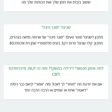
ששוב בזבזת את הזמן שלך ואת הכוחות שלך מה
שניצל "סוגר פינה"
מתכון לשניצל סופר טעים! "סוגר פינה" של ארוחה מלאה בצהרים,
מתכון: קילו שניצל פרוס דק3 ביצים מלחספריי שמן זית איכותיכ80
למה אימון מנטאלי לירידה במשקל? ומה זה NLP, מיינדפולנס
וCBT
אם את יודעת מה "מותר" לך לאכול ומה "אסור" לךאם כבר ניסית
"דיאטה" אחת או שתיים או הרבה הרבה יותר