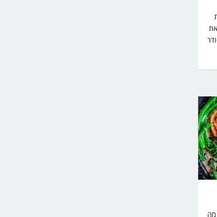
את
דר
מה